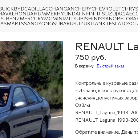
BUICK
BYD
CADILLAC
CHANGAN
CHERY
CHEVROLET
CHRYS
HAVAL
HONDA
HUMMER
HYUNDAI
INFINITI
ISUZU
JAC
JAEC
S-BENZ
MERCURY
MG
MINI
MITSUBISHI
NISSAN
OPEL
ORA
DA
SMART
SSANGYONG
SUBARU
SUZUKI
TANK
TESLA
TOYOT
RENAULT La
750 руб.
В корзину
Быстрый заказ
Контрольные кузовные ра
- Из заводского руководст
значения допустимых зазор
Файлы
RENAULT_Laguna_1993-2001
RENAULT_Laguna_1993-200
Обратите внимание. Дан