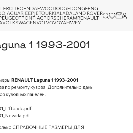
LER
CITROEN
DAEWOO
DODGE
DONGFENG
OO
JAGUAR
JEEP
JETOUR
KIA
LADA
LAND ROVER
PEUGEOT
PONTIAC
PORSCHE
RAM
RENAULT
A
VOLKSWAGEN
VOLVO
VOYAH
WEY
guna 1 1993-2001
змеры
RENAULT Laguna 1 1993-2001
:
ва по ремонту кузова. Дополнительно даны
ов кузовных панелей.
_Liftback.pdf
1_Nevada.pdf
ы только СПРАВОЧНЫЕ РАЗМЕРЫ ДЛЯ