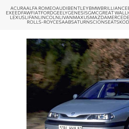
ACURA
ALFA ROMEO
AUDI
BENTLEY
BMW
BRILLIANCE
EXEED
FAW
FIAT
FORD
GEELY
GENESIS
GMC
GREAT WALL
LEXUS
LIFAN
LINCOLN
LIVAN
MAXUS
MAZDA
MERCEDE
ROLLS-ROYCE
SAAB
SATURN
SCION
SEAT
SKO