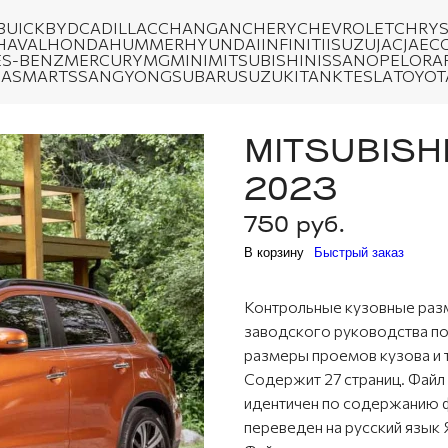
BUICK
BYD
CADILLAC
CHANGAN
CHERY
CHEVROLET
CHRYS
HAVAL
HONDA
HUMMER
HYUNDAI
INFINITI
ISUZU
JAC
JAEC
S-BENZ
MERCURY
MG
MINI
MITSUBISHI
NISSAN
OPEL
ORA
DA
SMART
SSANGYONG
SUBARU
SUZUKI
TANK
TESLA
TOYOT
MITSUBISHI
2023
750 руб.
В корзину
Быстрый заказ
Контрольные кузовные ра
заводского руководства по
размеры проемов кузова и 
Содержит 27 страниц. Фай
идентичен по содержанию
переведен на русский язык