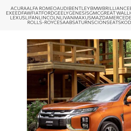
ACURA
ALFA ROMEO
AUDI
BENTLEY
BMW
BRILLIANCE
EXEED
FAW
FIAT
FORD
GEELY
GENESIS
GMC
GREAT WALL
LEXUS
LIFAN
LINCOLN
LIVAN
MAXUS
MAZDA
MERCEDE
ROLLS-ROYCE
SAAB
SATURN
SCION
SEAT
SKO