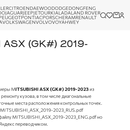
LER
CITROEN
DAEWOO
DODGE
DONGFENG
OO
JAGUAR
JEEP
JETOUR
KIA
LADA
LAND ROVER
PEUGEOT
PONTIAC
PORSCHE
RAM
RENAULT
A
VOLKSWAGEN
VOLVO
VOYAH
WEY
 ASX (GK#) 2019-
змеры M
ITSUBISHI ASX (GK#) 2019-2023
из
 ремонту кузова, в том числе диагональные
точные места расположения контрольных точек.
л MITSUBISHI_ASX_2019-2023_RUS.pdf
 файлу MITSUBISHI_ASX_2019-2023_ENG.pdf но
 Яндекс переводчиком.