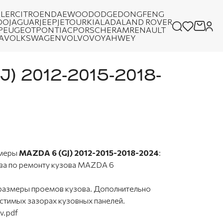
LER
CITROEN
DAEWOO
DODGE
DONGFENG
OO
JAGUAR
JEEP
JETOUR
KIA
LADA
LAND ROVER
PEUGEOT
PONTIAC
PORSCHE
RAM
RENAULT
A
VOLKSWAGEN
VOLVO
VOYAH
WEY
J) 2012-2015-2018-
змеры
MAZDA 6 (GJ) 2012-2015-2018-2024
:
тва по ремонту кузова MAZDA 6
е размеры проемов кузова. Дополнительно
стимых зазорах кузовных панелей.
v.pdf