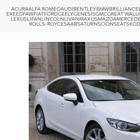
ACURA
ALFA ROMEO
AUDI
BENTLEY
BMW
BRILLIANCE
EXEED
FAW
FIAT
FORD
GEELY
GENESIS
GMC
GREAT WALL
LEXUS
LIFAN
LINCOLN
LIVAN
MAXUS
MAZDA
MERCEDE
ROLLS-ROYCE
SAAB
SATURN
SCION
SEAT
SKO