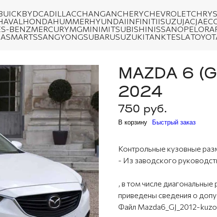
BUICK
BYD
CADILLAC
CHANGAN
CHERY
CHEVROLET
CHRYS
HAVAL
HONDA
HUMMER
HYUNDAI
INFINITI
ISUZU
JAC
JAEC
S-BENZ
MERCURY
MG
MINI
MITSUBISHI
NISSAN
OPEL
ORA
DA
SMART
SSANGYONG
SUBARU
SUZUKI
TANK
TESLA
TOYOT
MAZDA 6 (G
2024
750 руб.
В корзину
Быстрый заказ
Контрольные кузовные ра
- Из заводского руководс
, в том числе диагональны
приведены сведения о допу
Файл Mazda6_GJ_2012-kuzo