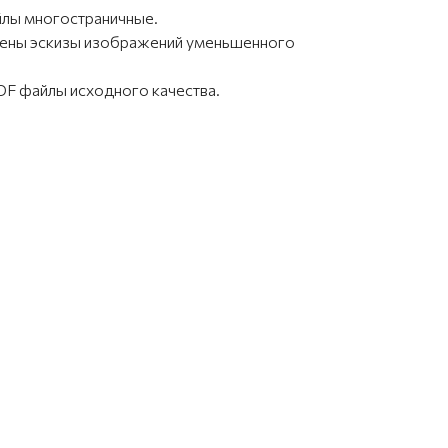
йлы многостраничные.
влены эскизы изображений уменьшенного
F файлы исходного качества.