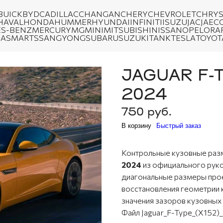
BUICK
BYD
CADILLAC
CHANGAN
CHERY
CHEVROLET
CHRYS
HAVAL
HONDA
HUMMER
HYUNDAI
INFINITI
ISUZU
JAC
JAEC
S-BENZ
MERCURY
MG
MINI
MITSUBISHI
NISSAN
OPEL
ORA
DA
SMART
SSANGYONG
SUBARU
SUZUKI
TANK
TESLA
TOYOT
JAGUAR F-T
2024
750 руб.
В корзину
Быстрый заказ
Контрольные кузовные ра
2024
из официального руко
диагональные размеры прое
восстановления геометрии
значения зазоров кузовных 
Файл Jaguar_F-Type_(X152)