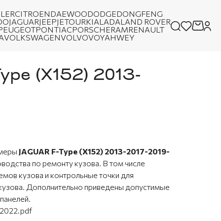
LER
CITROEN
DAEWOO
DODGE
DONGFENG
OO
JAGUAR
JEEP
JETOUR
KIA
LADA
LAND ROVER
PEUGEOT
PONTIAC
PORSCHE
RAM
RENAULT
A
VOLKSWAGEN
VOLVO
VOYAH
WEY
ype (X152) 2013-
змеры
JAGUAR F-Type (X152) 2013-2017-2019-
водства по ремонту кузова. В том числе
мов кузова и контрольные точки для
 кузова. Дополнительно приведены допустимые
панелей.
_2022.pdf