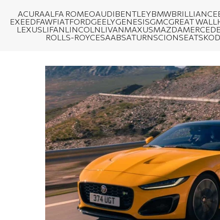
ACURA
ALFA ROMEO
AUDI
BENTLEY
BMW
BRILLIANCE
EXEED
FAW
FIAT
FORD
GEELY
GENESIS
GMC
GREAT WALL
LEXUS
LIFAN
LINCOLN
LIVAN
MAXUS
MAZDA
MERCEDE
ROLLS-ROYCE
SAAB
SATURN
SCION
SEAT
SKO