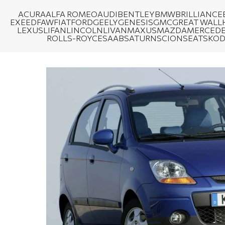
ACURA
ALFA ROMEO
AUDI
BENTLEY
BMW
BRILLIANCE
EXEED
FAW
FIAT
FORD
GEELY
GENESIS
GMC
GREAT WALL
LEXUS
LIFAN
LINCOLN
LIVAN
MAXUS
MAZDA
MERCEDE
ROLLS-ROYCE
SAAB
SATURN
SCION
SEAT
SKO