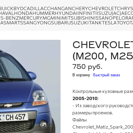
BUICK
BYD
CADILLAC
CHANGAN
CHERY
CHEVROLET
CHRYS
HAVAL
HONDA
HUMMER
HYUNDAI
INFINITI
ISUZU
JAC
JAEC
S-BENZ
MERCURY
MG
MINI
MITSUBISHI
NISSAN
OPEL
ORA
DA
SMART
SSANGYONG
SUBARU
SUZUKI
TANK
TESLA
TOYOT
CHEVROLET 
(M200, M25
750 руб.
В корзину
Быстрый заказ
Контрольные кузовные ра
2005-2010
:
- Из заводского руководств
размеры проемов.
Файлы
Chevrolet_Matiz_Spark_200