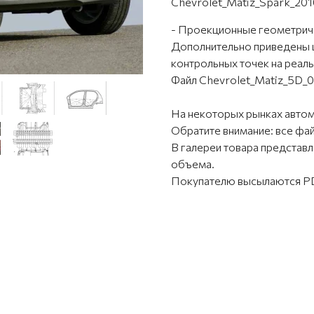
Chevrolet_Matiz_Spark_201
- Проекционные геометриче
Дополнительно приведены 
контрольных точек на реал
Файл Chevrolet_Matiz_5D_0
На некоторых рынках авто
Обратите внимание: все фа
В галереи товара предста
объема.
Покупателю высылаются PD