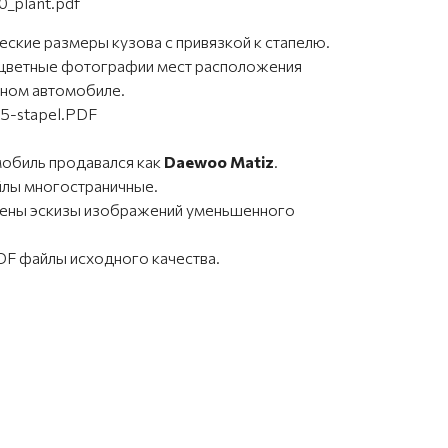
0_plant.pdf
ские размеры кузова с привязкой к стапелю.
цветные фотографии мест расположения
ьном автомобиле.
5-stapel.PDF
мобиль продавался как
Daewoo Matiz
.
йлы многостраничные.
влены эскизы изображений уменьшенного
F файлы исходного качества.