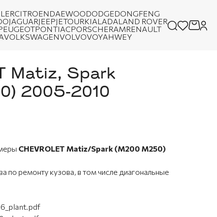
LER
CITROEN
DAEWOO
DODGE
DONGFENG
OO
JAGUAR
JEEP
JETOUR
KIA
LADA
LAND ROVER
PEUGEOT
PONTIAC
PORSCHE
RAM
RENAULT
A
VOLKSWAGEN
VOLVO
VOYAH
WEY
Matiz, Spark
0) 2005-2010
змеры
CHEVROLET Matiz/Spark (M200 M250)
а по ремонту кузова, в том числе диагональные
6_plant.pdf