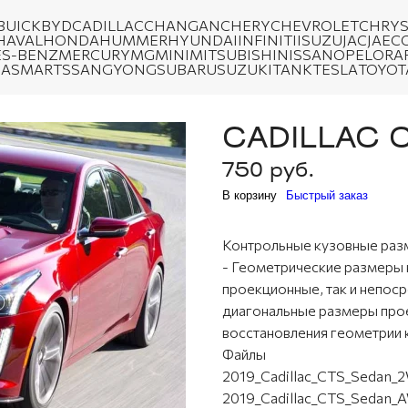
BUICK
BYD
CADILLAC
CHANGAN
CHERY
CHEVROLET
CHRYS
HAVAL
HONDA
HUMMER
HYUNDAI
INFINITI
ISUZU
JAC
JAEC
S-BENZ
MERCURY
MG
MINI
MITSUBISHI
NISSAN
OPEL
ORA
DA
SMART
SSANGYONG
SUBARU
SUZUKI
TANK
TESLA
TOYOT
CADILLAC C
750 руб.
В корзину
Быстрый заказ
Контрольные кузовные раз
- Геометрические размеры
проекционные, так и непоср
диагональные размеры прое
восстановления геометрии 
Файлы
2019_Cadillac_CTS_Sedan_2
2019_Cadillac_CTS_Sedan_