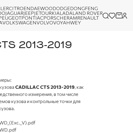
LER
CITROEN
DAEWOO
DODGE
DONGFENG
OO
JAGUAR
JEEP
JETOUR
KIA
LADA
LAND ROVER
PEUGEOT
PONTIAC
PORSCHE
RAM
RENAULT
A
VOLKSWAGEN
VOLVO
VOYAH
WEY
TS 2013-2019
меры:
 кузова
CADILLAC CTS 2013-2019
, как
едственного измерения, в том числе
мов кузова и контрольные точки для
кузова.
WD_(Exc._V).pdf
AWD.pdf