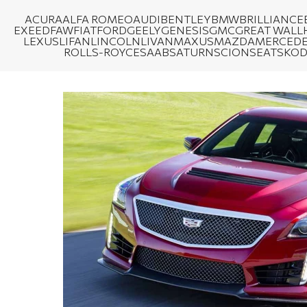
ACURA
ALFA ROMEO
AUDI
BENTLEY
BMW
BRILLIANCE
EXEED
FAW
FIAT
FORD
GEELY
GENESIS
GMC
GREAT WALL
LEXUS
LIFAN
LINCOLN
LIVAN
MAXUS
MAZDA
MERCEDE
ROLLS-ROYCE
SAAB
SATURN
SCION
SEAT
SKO