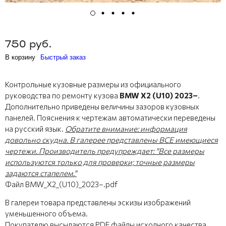
750 руб.
В корзину
Быстрый заказ
Контрольные кузовные размеры из официального
руководства по ремонту кузова
BMW X2 (U10) 2023–
.
Дополнительно приведены величины зазоров кузовных
панелей. Пояснения к чертежам автоматически переведены
на русский язык.
Обратите внимание: информация
довольно скудна. В галерее представлены ВСЕ имеющиеся
чертежи. Производитель предупреждает: "Все размеры
используются только для проверки; точные размеры
задаются стапелем."
Файл BMW_X2_(U10)_2023–.pdf
В галереи товара представлены эскизы изображений
уменьшенного объема.
Покупателю высылаются PDF файлы исходного качества.